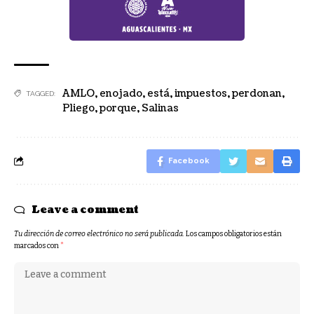
AMLO
,
enojado
,
está
,
impuestos
,
perdonan
,
TAGGED:
Pliego
,
porque
,
Salinas
Facebook
Leave a comment
Tu dirección de correo electrónico no será publicada.
Los campos obligatorios están
marcados con
*