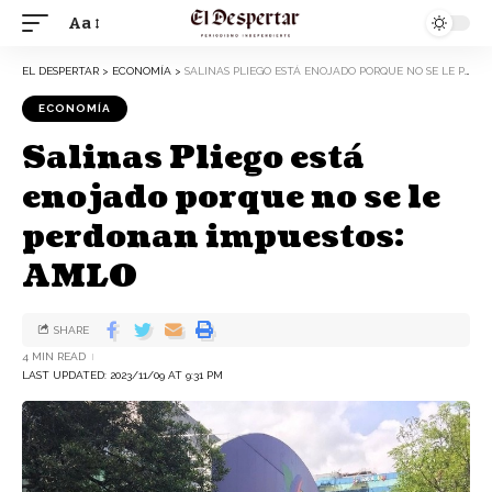
Aa
EL DESPERTAR
>
ECONOMÍA
>
SALINAS PLIEGO ESTÁ ENOJADO PORQUE NO SE LE PERDONAN IMPUESTOS: AMLO
ECONOMÍA
Salinas Pliego está
enojado porque no se le
perdonan impuestos:
AMLO
SHARE
4 MIN READ
LAST UPDATED: 2023/11/09 AT 9:31 PM