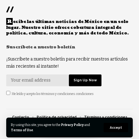
//
R
ecibe las últimas noticias de México en un solo
lugar. Nuestro sitio ofrece cobertura integral de
política, cultura, economía y más de todo México.
Suscríbete a nuestro boletín
¡Suscríbete a nuestro boletín para recibir nuestros artículos
más recientes al instante!
He leído y acepto los términos y condiciones. condiciones
Contacto
Política de privacidad
Términos y condiciones
Opt-out preferences
By using this site, you agree to the
Privacy Policy
and
Accept
Terms of Use
.
© 2023 Eldespertar.mx - Reservados todos los derechos.