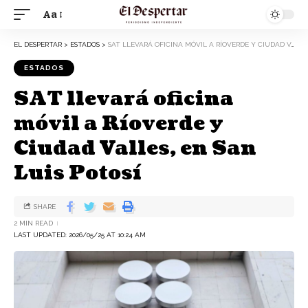
Aa
EL DESPERTAR
>
ESTADOS
>
SAT LLEVARÁ OFICINA MÓVIL A RÍOVERDE Y CIUDAD VALLES, EN SAN LUIS POTOSÍ
ESTADOS
SAT llevará oficina
móvil a Ríoverde y
Ciudad Valles, en San
Luis Potosí
SHARE
2 MIN READ
LAST UPDATED: 2026/05/25 AT 10:24 AM