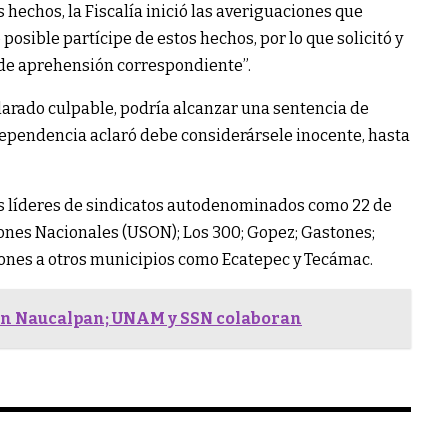
 hechos, la Fiscalía inició las averiguaciones que
posible partícipe de estos hechos, por lo que solicitó y
 de aprehensión correspondiente”.
larado culpable, podría alcanzar una sentencia de
 dependencia aclaró debe considerársele inocente, hasta
os líderes de sindicatos autodenominados como 22 de
ones Nacionales (USON); Los 300; Gopez; Gastones;
iones a otros municipios como Ecatepec y Tecámac.
en Naucalpan; UNAM y SSN colaboran