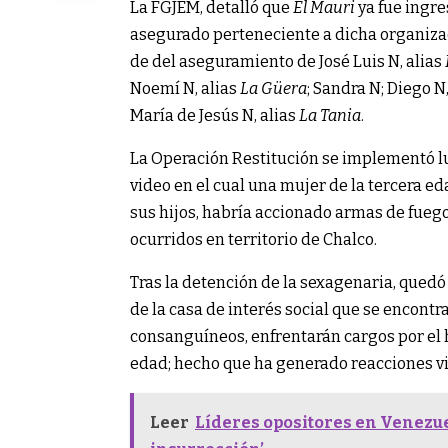
La FGJEM, detalló que
El Mauri
ya fue ingre
asegurado perteneciente a dicha organizac
de del aseguramiento de José Luis N, alias
Noemí N, alias
La Güera
; Sandra N; Diego N
María de Jesús N, alias
La Tania
.
La Operación Restitución se implementó lue
video en el cual una mujer de la tercera e
sus hijos, habría accionado armas de fuego
ocurridos en territorio de Chalco.
Tras la detención de la sexagenaria, quedó
de la casa de interés social que se encontr
consanguíneos, enfrentarán cargos por el 
edad; hecho que ha generado reacciones vir
Leer
Líderes opositores en Venezuel