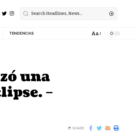
Aa
TENDENCIAS
izó una
lipse. –
SHARE