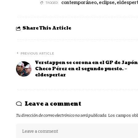
contemporáneo
,
eclipse
,
eldesper
TAGGED:
Share This Article
PREVIOUS ARTICLE
Verstappen se corona en el GP de Japón
Checo Pérez en el segundo puesto. –
eldespertar
Leave a comment
Tu dirección de correo electrónico no será publicada.
Los campos obl