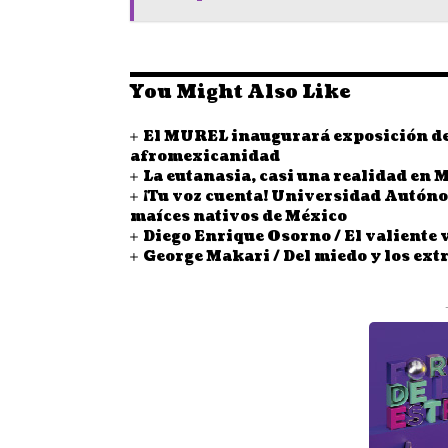
You Might Also Like
El MUREL inaugurará exposición de 
afromexicanidad
La eutanasia, casi una realidad en 
¡Tu voz cuenta! Universidad Autón
maíces nativos de México
Diego Enrique Osorno / El valiente 
George Makari / Del miedo y los ext