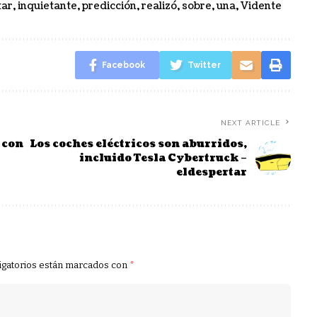
tar
,
inquietante
,
predicción
,
realizó
,
sobre
,
una
,
Vidente
Facebook
Twitter
NEXT ARTICLE
 con
Los coches eléctricos son aburridos,
incluido Tesla Cybertruck –
eldespertar
igatorios están marcados con
*