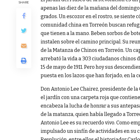
SHARE
apenas las diez de la mañana del domingo 
grados. Un escozor en el rostro, se siente 
comunidad china en Torreón buscan refugio
que tienen a la mano. Beben sorbos de bote
instalen sobre el camino principal. Su reun
de la Matanza de Chinos en Torreón. Un cap
arrebató la vida a 303 ciudadanos chinos d
15 de mayo de 1911. Pero hoy sus descendie
puesta en los lazos que han forjado, en la 
Don Antonio Lee Chairez, presidente de l
el jardín con una carpeta roja que contien
encabeza la lucha de honrar a sus antepasa
de la matanza, quien había llegado a Tor
Antonio Lee es su recuerdo vivo. Como em
impulsado un sinfín de actividades en su c
Revolución, entre ellos el historiador Carl