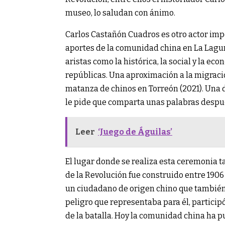
museo, lo saludan con ánimo.
Carlos Castañón Cuadros es otro actor impo
aportes de la comunidad china en La Lagun
aristas como la histórica, la social y la ec
repúblicas. Una aproximación a la migració
matanza de chinos en Torreón (2021). Una d
le pide que comparta unas palabras despué
Leer
‘Juego de Águilas’
El lugar donde se realiza esta ceremonia t
de la Revolución fue construido entre 1906
un ciudadano de origen chino que también s
peligro que representaba para él, particip
de la batalla. Hoy la comunidad china ha pu