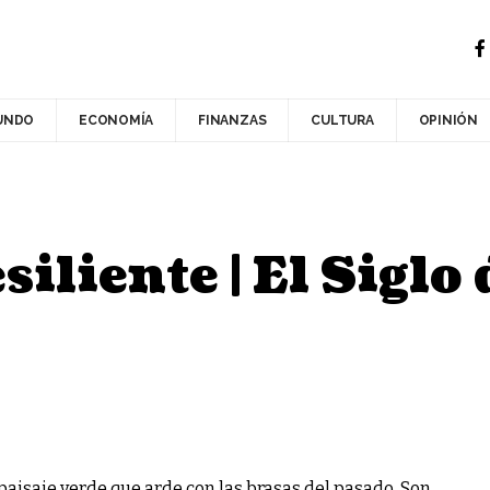
UNDO
ECONOMÍA
FINANZAS
CULTURA
OPINIÓN
iliente | El Siglo
 paisaje verde que arde con las brasas del pasado. Son