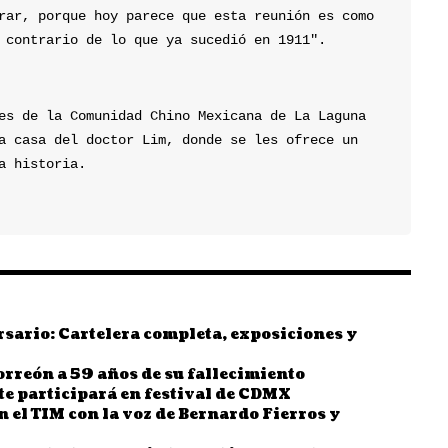
rar, porque hoy parece que esta reunión es como 
 contrario de lo que ya sucedió en 1911".
es de la Comunidad Chino Mexicana de La Laguna 
a casa del doctor Lim, donde se les ofrece un 
a historia.
sario: Cartelera completa, exposiciones y
Torreón a 59 años de su fallecimiento
te participará en festival de CDMX
el TIM con la voz de Bernardo Fierros y