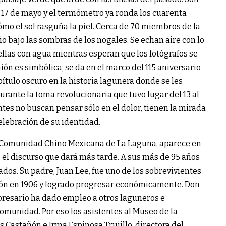
17 de mayo y el termómetro ya ronda los cuarenta
cómo el sol rasguña la piel. Cerca de 70 miembros de la
 bajo las sombras de los nogales. Se echan aire con lo
llas con agua mientras esperan que los fotógrafos se
ión es simbólica; se da en el marco del 115 aniversario
ítulo oscuro en la historia lagunera donde se les
urante la toma revolucionaria que tuvo lugar del 13 al
ntes no buscan pensar sólo en el dolor, tienen la mirada
celebración de su identidad.
a Comunidad Chino Mexicana de La Laguna, aparece en
e el discurso que dará más tarde. A sus más de 95 años
dos. Su padre, Juan Lee, fue uno de los sobrevivientes
reón en 1906 y logrado progresar económicamente. Don
presario ha dado empleo a otros laguneros e
omunidad. Por eso los asistentes al Museo de la
os Castañón e Irma Espinosa Trujillo, directora del