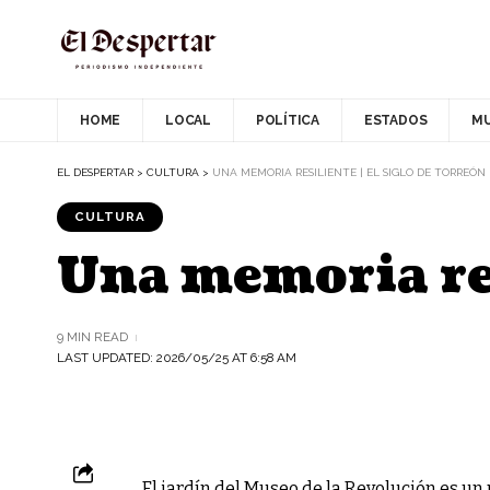
HOME
LOCAL
POLÍTICA
ESTADOS
M
EL DESPERTAR
>
CULTURA
>
UNA MEMORIA RESILIENTE | EL SIGLO DE TORREÓN
CULTURA
Una memoria res
9 MIN READ
LAST UPDATED: 2026/05/25 AT 6:58 AM
El jardín del Museo de la Revolución es un