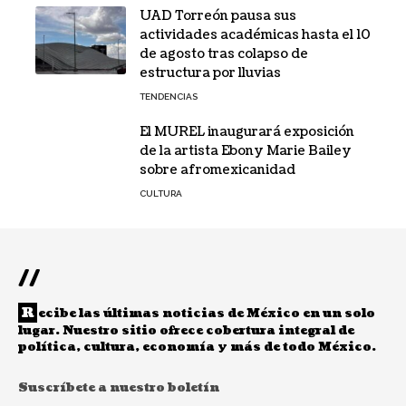
UAD Torreón pausa sus
actividades académicas hasta el 10
de agosto tras colapso de
estructura por lluvias
TENDENCIAS
El MUREL inaugurará exposición
de la artista Ebony Marie Bailey
sobre afromexicanidad
CULTURA
//
R
ecibe las últimas noticias de México en un solo
lugar. Nuestro sitio ofrece cobertura integral de
política, cultura, economía y más de todo México.
Suscríbete a nuestro boletín