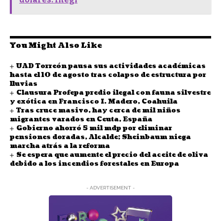
You Might Also Like
UAD Torreón pausa sus actividades académicas
hasta el 10 de agosto tras colapso de estructura por
lluvias
Clausura Profepa predio ilegal con fauna silvestre
y exótica en Francisco I. Madero, Coahuila
Tras cruce masivo, hay cerca de mil niños
migrantes varados en Ceuta, España
Gobierno ahorró 5 mil mdp por eliminar
pensiones doradas, Alcalde; Sheinbaum niega
marcha atrás a la reforma
Se espera que aumente el precio del aceite de oliva
debido a los incendios forestales en Europa
- ADVERTISEMENT -