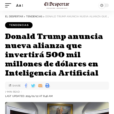
Aa
EL DESPERTAR
>
TENDENCIAS
>
DONALD TRUMP ANUNCIA NUEVA ALIANZA QUE INVERTIRÁ 500 MIL MILLONES DE DÓLARES EN INTELIGENCIA ARTIFICIAL
TENDENCIAS
Donald Trump anuncia
nueva alianza que
invertirá 500 mil
millones de dólares en
Inteligencia Artificial
SHARE
7 MIN READ
LAST UPDATED: 2025/01/22 AT 8:46 AM