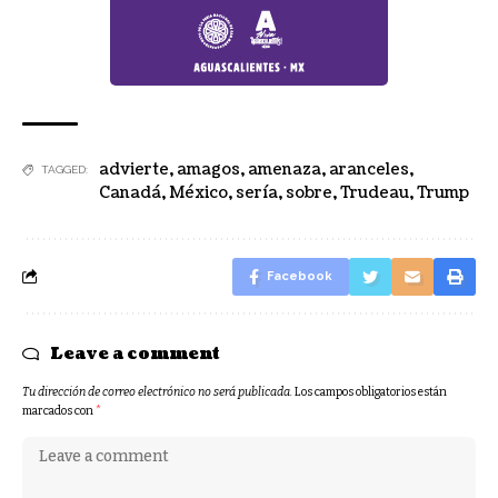
advierte
,
amagos
,
amenaza
,
aranceles
,
TAGGED:
Canadá
,
México
,
sería
,
sobre
,
Trudeau
,
Trump
Facebook
Leave a comment
Tu dirección de correo electrónico no será publicada.
Los campos obligatorios están
marcados con
*