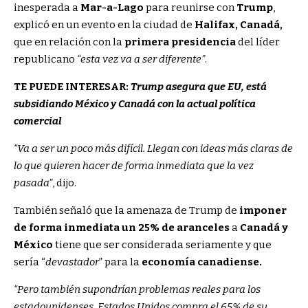
inesperada a
Mar-a-Lago
para reunirse con
Trump
,
explicó en un evento en la ciudad de
Halifax, Canadá,
que en relación con la
primera presidencia
del líder
republicano
“esta vez va a ser diferente”
.
TE PUEDE INTERESAR:
Trump asegura que EU, está
subsidiando México y Canadá con la actual política
comercial
“Va a ser un poco más difícil. Llegan con ideas más claras de
lo que quieren hacer de forma inmediata que la vez
pasada”
, dijo.
También señaló que la amenaza de Trump de
imponer
de forma inmediata un 25% de aranceles
a
Canadá y
México
tiene que ser considerada seriamente y que
sería “
devastador
” para la
economía canadiense.
“Pero también supondrían problemas reales para los
estadounidenses. Estados Unidos compra el 65% de su