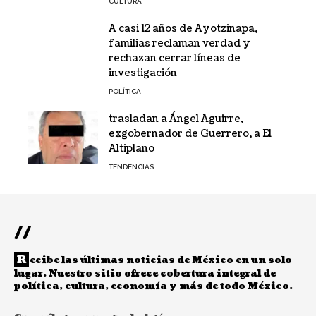
CULTURA
A casi 12 años de Ayotzinapa,
familias reclaman verdad y
rechazan cerrar líneas de
investigación
POLÍTICA
trasladan a Ángel Aguirre,
exgobernador de Guerrero, a El
Altiplano
TENDENCIAS
//
R
ecibe las últimas noticias de México en un solo
lugar. Nuestro sitio ofrece cobertura integral de
política, cultura, economía y más de todo México.