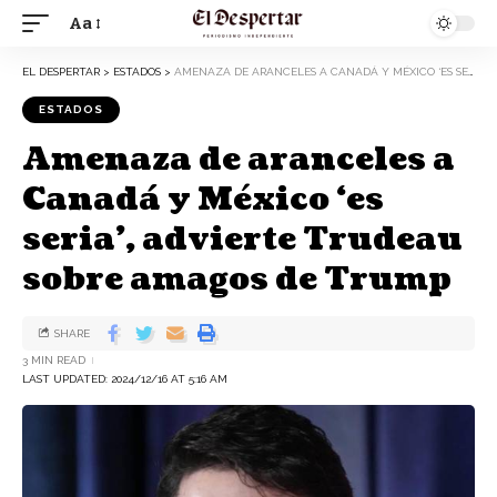
Aa
EL DESPERTAR
>
ESTADOS
>
AMENAZA DE ARANCELES A CANADÁ Y MÉXICO ‘ES SERIA’, ADVIERTE TRUDEAU SOBRE AMAGOS DE TRUMP
ESTADOS
Amenaza de aranceles a
Canadá y México ‘es
seria’, advierte Trudeau
sobre amagos de Trump
SHARE
3 MIN READ
LAST UPDATED: 2024/12/16 AT 5:16 AM