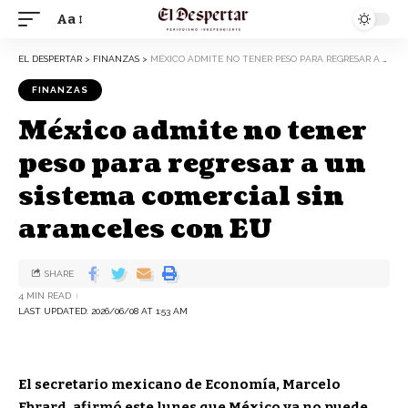
Aa
EL DESPERTAR
>
FINANZAS
>
MÉXICO ADMITE NO TENER PESO PARA REGRESAR A UN SISTEMA COMERCIAL SIN ARANCELES CON EU
FINANZAS
México admite no tener
peso para regresar a un
sistema comercial sin
aranceles con EU
SHARE
4 MIN READ
LAST UPDATED: 2026/06/08 AT 1:53 AM
El secretario mexicano de Economía, Marcelo
Ebrard, afirmó este lunes que México ya no puede