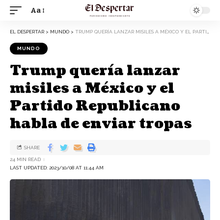
Aa
EL DESPERTAR
>
MUNDO
>
TRUMP QUERÍA LANZAR MISILES A MÉXICO Y EL PARTIDO REPUBLICANO HABLA DE ENVIAR TROPAS
MUNDO
Trump quería lanzar
misiles a México y el
Partido Republicano
habla de enviar tropas
SHARE
24 MIN READ
LAST UPDATED: 2023/10/08 AT 11:44 AM