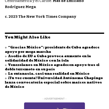
Centroamérica y el Caribe.
Más de Emiliano
Rodríguez Mega
.
c. 2023 The New York Times Company
You Might Also Like
“Gracias México”: presidente de Cuba agradece
apoyo por mega marcha
Asedio de EU a Cuba provoca aumento en la
solidaridad de México con la isla
Venezolanos en México agradecen apoyo tras el
doble terremoto en su país
La eutanasia, casi una realidad en México
¡Tu voz cuenta! Universidad Autónoma Chapingo
lanza convocatoria especial sobre maíces nativos
de México
- ADVERTISEMENT -