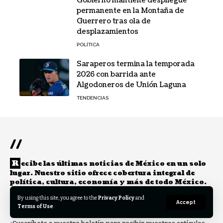
Gobierno mantiene despliegue
permanente en la Montaña de
Guerrero tras ola de
desplazamientos
POLÍTICA
Saraperos termina la temporada
2026 con barrida ante
Algodoneros de Unión Laguna
TENDENCIAS
//
R
ecibe las últimas noticias de México en un solo
lugar. Nuestro sitio ofrece cobertura integral de
política, cultura, economía y más de todo México.
By using this site, you agree to the
Privacy Policy
and
Accept
Suscríbete a nuestro boletín
Terms of Use
.