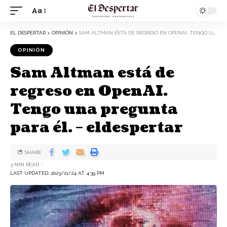
Aa
EL DESPERTAR
>
OPINIÓN
>
SAM ALTMAN ESTÁ DE REGRESO EN OPENAI. TENGO UNA PREGUNTA PARA ÉL. – ELDESPERTAR
OPINIÓN
Sam Altman está de
regreso en OpenAI.
Tengo una pregunta
para él. – eldespertar
SHARE
3 MIN READ
LAST UPDATED: 2023/11/24 AT 4:39 PM