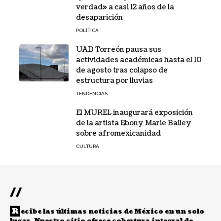
verdad» a casi 12 años de la
desaparición
POLÍTICA
UAD Torreón pausa sus
actividades académicas hasta el 10
de agosto tras colapso de
estructura por lluvias
TENDENCIAS
El MUREL inaugurará exposición
de la artista Ebony Marie Bailey
sobre afromexicanidad
CULTURA
//
R
ecibe las últimas noticias de México en un solo
lugar. Nuestro sitio ofrece cobertura integral de