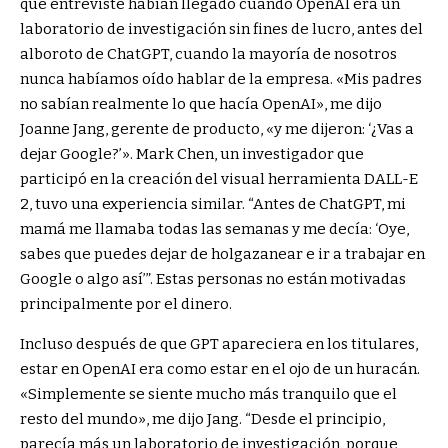
que entrevisté habían llegado cuando OpenAI era un
laboratorio de investigación sin fines de lucro, antes del
alboroto de ChatGPT, cuando la mayoría de nosotros
nunca habíamos oído hablar de la empresa. «Mis padres
no sabían realmente lo que hacía OpenAI», me dijo
Joanne Jang, gerente de producto, «y me dijeron: ‘¿Vas a
dejar Google?’». Mark Chen, un investigador que
participó en la creación del visual herramienta DALL-E
2, tuvo una experiencia similar. “Antes de ChatGPT, mi
mamá me llamaba todas las semanas y me decía: ‘Oye,
sabes que puedes dejar de holgazanear e ir a trabajar en
Google o algo así’”. Estas personas no están motivadas
principalmente por el dinero.
Incluso después de que GPT apareciera en los titulares,
estar en OpenAI era como estar en el ojo de un huracán.
«Simplemente se siente mucho más tranquilo que el
resto del mundo», me dijo Jang. “Desde el principio,
parecía más un laboratorio de investigación, porque