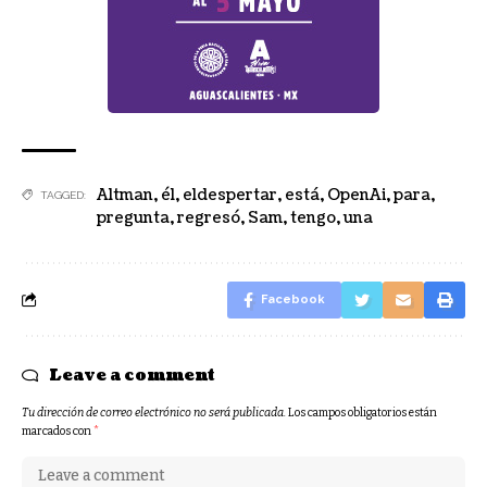
Altman
,
él
,
eldespertar
,
está
,
OpenAi
,
para
,
TAGGED:
pregunta
,
regresó
,
Sam
,
tengo
,
una
Facebook
Leave a comment
Tu dirección de correo electrónico no será publicada.
Los campos obligatorios están
marcados con
*