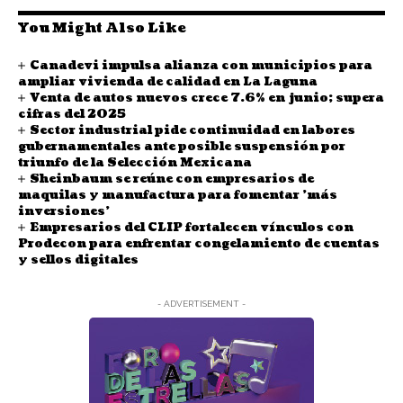
You Might Also Like
Canadevi impulsa alianza con municipios para
ampliar vivienda de calidad en La Laguna
Venta de autos nuevos crece 7.6% en junio; supera
cifras del 2025
Sector industrial pide continuidad en labores
gubernamentales ante posible suspensión por
triunfo de la Selección Mexicana
Sheinbaum se reúne con empresarios de
maquilas y manufactura para fomentar 'más
inversiones'
Empresarios del CLIP fortalecen vínculos con
Prodecon para enfrentar congelamiento de cuentas
y sellos digitales
- ADVERTISEMENT -