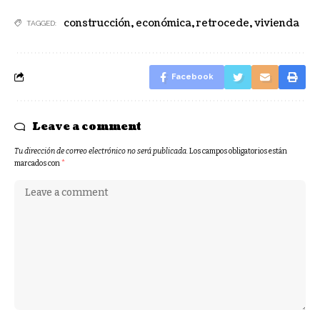
construcción
,
económica
,
retrocede
,
vivienda
TAGGED:
Facebook
Leave a comment
Tu dirección de correo electrónico no será publicada.
Los campos obligatorios están
marcados con
*