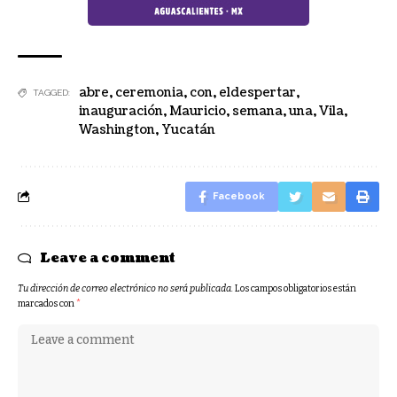
abre
,
ceremonia
,
con
,
eldespertar
,
TAGGED:
inauguración
,
Mauricio
,
semana
,
una
,
Vila
,
Washington
,
Yucatán
Facebook
Leave a comment
Tu dirección de correo electrónico no será publicada.
Los campos obligatorios están
marcados con
*