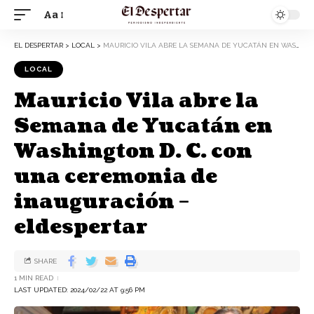
Aa
EL DESPERTAR
>
LOCAL
>
MAURICIO VILA ABRE LA SEMANA DE YUCATÁN EN WASHINGTON D. C. CON UNA CEREMONIA DE INAUGURACIÓN – ELDESPERTAR
LOCAL
Mauricio Vila abre la
Semana de Yucatán en
Washington D. C. con
una ceremonia de
inauguración –
eldespertar
SHARE
1 MIN READ
LAST UPDATED: 2024/02/22 AT 9:56 PM