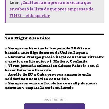
Leer
¿Cuál fue la empresa mexicana que
encabezó la lista de mejores empresas de
TIME? – eldespertar
You Might Also Like
Saraperos termina la temporada 2026 con
barrida ante Algodoneros de Unión Laguna
Clausura Profepa predio ilegal con fauna silvestre
y exótica en Francisco I. Madero, Coahuila
Viven jornada cultural en Gómez Palacio con el
bazar Estación Desierto
Asedio de EU a Cuba provoca aumento en la
solidaridad de México con la isla
Saraperos vence a Tecolotes con rally de nueve
carreras y empata la serie en Laredo
- ADVERTISEMENT -