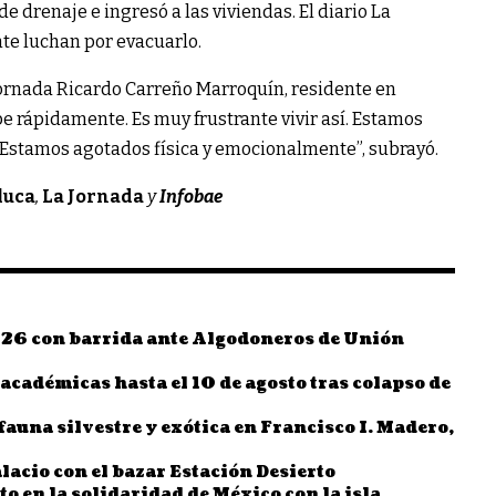
e drenaje e ingresó a las viviendas. El diario La
te luchan por evacuarlo.
a Jornada Ricardo Carreño Marroquín, residente en
e rápidamente. Es muy frustrante vivir así. Estamos
l. Estamos agotados física y emocionalmente”, subrayó.
oluca
,
La Jornada
y
Infobae
26 con barrida ante Algodoneros de Unión
cadémicas hasta el 10 de agosto tras colapso de
fauna silvestre y exótica en Francisco I. Madero,
acio con el bazar Estación Desierto
 en la solidaridad de México con la isla