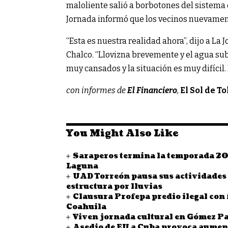
maloliente salió a borbotones del sistema d
Jornada informó que los vecinos nuevamen
“Esta es nuestra realidad ahora”, dijo a L
Chalco. “Llovizna brevemente y el agua sub
muy cansados ​​y la situación es muy difíci
con informes de
El Financiero
,
El Sol de T
You Might Also Like
Saraperos termina la temporada 20
Laguna
UAD Torreón pausa sus actividades a
estructura por lluvias
Clausura Profepa predio ilegal con 
Coahuila
Viven jornada cultural en Gómez Pal
Asedio de EU a Cuba provoca aumento