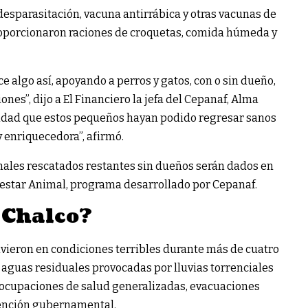
desparasitación, vacuna antirrábica y otras vacunas de
roporcionaron raciones de croquetas, comida húmeda y
e algo así, apoyando a perros y gatos, con o sin dueño,
es”, dijo a El Financiero la jefa del Cepanaf, Alma
lidad que estos pequeños hayan podido regresar sanos
y enriquecedora”, afirmó.
imales rescatados restantes sin dueños serán dados en
nestar Animal, programa desarrollado por Cepanaf.
 Chalco?
ivieron en condiciones terribles durante más de cuatro
aguas residuales provocadas por lluvias torrenciales
eocupaciones de salud generalizadas, evacuaciones
vención gubernamental.