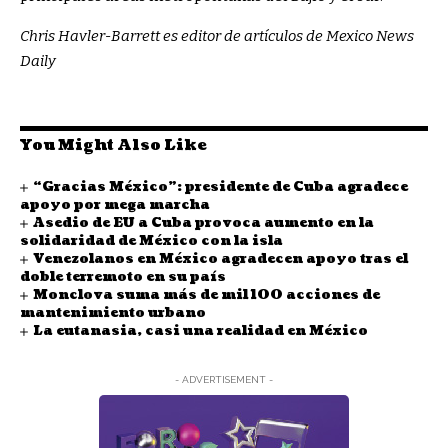
Chris Havler-Barrett es editor de artículos de Mexico News
Daily
You Might Also Like
“Gracias México”: presidente de Cuba agradece
apoyo por mega marcha
Asedio de EU a Cuba provoca aumento en la
solidaridad de México con la isla
Venezolanos en México agradecen apoyo tras el
doble terremoto en su país
Monclova suma más de mil 100 acciones de
mantenimiento urbano
La eutanasia, casi una realidad en México
- ADVERTISEMENT -