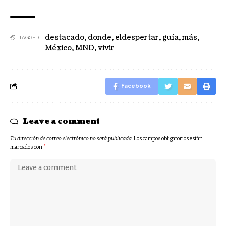
destacado
,
donde
,
eldespertar
,
guía
,
más
,
TAGGED:
México
,
MND
,
vivir
Facebook
Leave a comment
Tu dirección de correo electrónico no será publicada.
Los campos obligatorios están
marcados con
*