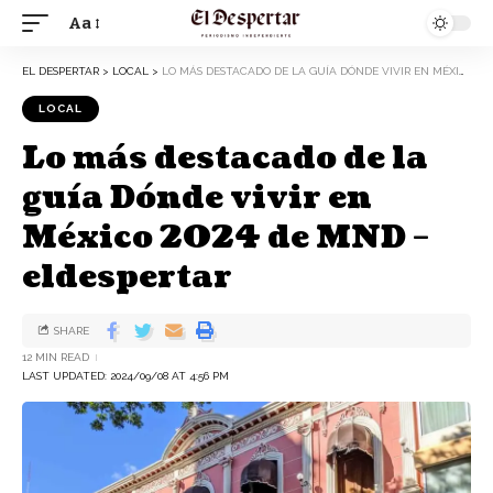
Aa
EL DESPERTAR
>
LOCAL
>
LO MÁS DESTACADO DE LA GUÍA DÓNDE VIVIR EN MÉXICO 2024 DE MND – ELDESPERTAR
LOCAL
Lo más destacado de la
guía Dónde vivir en
México 2024 de MND –
eldespertar
SHARE
12 MIN READ
LAST UPDATED: 2024/09/08 AT 4:56 PM