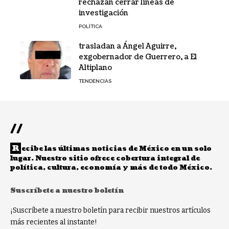
rechazan cerrar líneas de
investigación
POLÍTICA
trasladan a Ángel Aguirre,
exgobernador de Guerrero, a El
Altiplano
TENDENCIAS
//
R
ecibe las últimas noticias de México en un solo
lugar. Nuestro sitio ofrece cobertura integral de
política, cultura, economía y más de todo México.
Suscríbete a nuestro boletín
¡Suscríbete a nuestro boletín para recibir nuestros artículos
más recientes al instante!