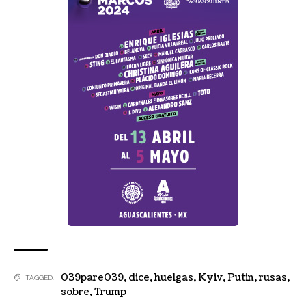
039pare039
,
dice
,
huelgas
,
Kyiv
,
Putin
,
rusas
,
TAGGED:
sobre
,
Trump