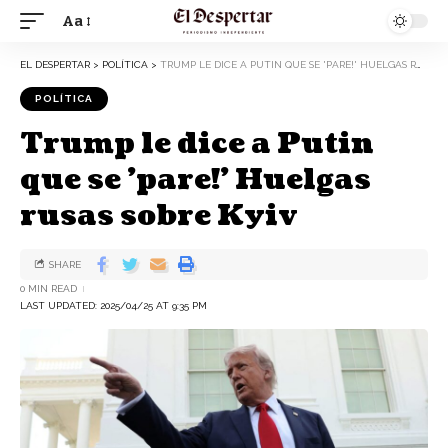
Aa
EL DESPERTAR
>
POLÍTICA
>
TRUMP LE DICE A PUTIN QUE SE 'PARE!' HUELGAS RUSAS SOBRE KYIV
POLÍTICA
Trump le dice a Putin
que se 'pare!' Huelgas
rusas sobre Kyiv
SHARE
0 MIN READ
LAST UPDATED: 2025/04/25 AT 9:35 PM