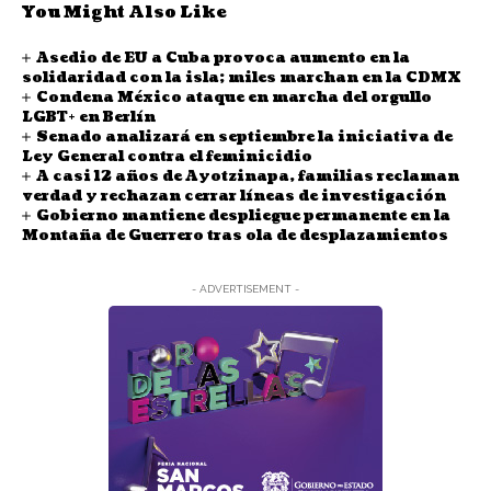
You Might Also Like
Asedio de EU a Cuba provoca aumento en la
solidaridad con la isla; miles marchan en la CDMX
Condena México ataque en marcha del orgullo
LGBT+ en Berlín
Senado analizará en septiembre la iniciativa de
Ley General contra el feminicidio
A casi 12 años de Ayotzinapa, familias reclaman
verdad y rechazan cerrar líneas de investigación
Gobierno mantiene despliegue permanente en la
Montaña de Guerrero tras ola de desplazamientos
- ADVERTISEMENT -