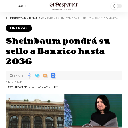
Aa
EL DESPERTAR
>
FINANZAS
>
SHEINBAUM PONDRÁ SU SELLO A BANXICO HASTA 2036
FINANZAS
Sheinbaum pondrá su
sello a Banxico hasta
2036
SHARE
6 MIN READ
LAST UPDATED: 2024/12/15 AT 7:01 PM