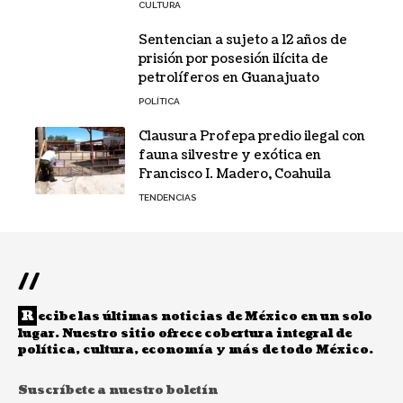
CULTURA
Sentencian a sujeto a 12 años de
prisión por posesión ilícita de
petrolíferos en Guanajuato
POLÍTICA
Clausura Profepa predio ilegal con
fauna silvestre y exótica en
Francisco I. Madero, Coahuila
TENDENCIAS
//
R
ecibe las últimas noticias de México en un solo
lugar. Nuestro sitio ofrece cobertura integral de
política, cultura, economía y más de todo México.
Suscríbete a nuestro boletín