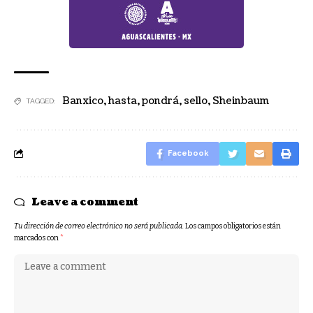
Banxico
,
hasta
,
pondrá
,
sello
,
Sheinbaum
TAGGED:
Facebook
Leave a comment
Tu dirección de correo electrónico no será publicada.
Los campos obligatorios están
marcados con
*