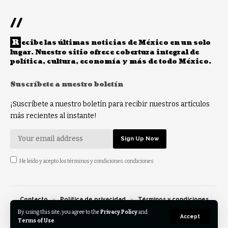
//
R
ecibe las últimas noticias de México en un solo
lugar. Nuestro sitio ofrece cobertura integral de
política, cultura, economía y más de todo México.
Suscríbete a nuestro boletín
¡Suscríbete a nuestro boletín para recibir nuestros artículos
más recientes al instante!
He leído y acepto los términos y condiciones. condiciones
Contacto
Política de privacidad
Términos y condiciones
Opt-out preferences
By using this site, you agree to the
Privacy Policy
and
Accept
Terms of Use
.
© 2023 Eldespertar.mx - Reservados todos los derechos.