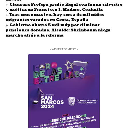
Clausura Profepa predio ilegal con fauna silvestre
y exótica en Francisco I. Madero, Coahuila
Tras cruce masivo, hay cerca de mil niños
migrantes varados en Ceuta, España
Gobierno ahorró 5 mil mdp por eliminar
pensiones doradas, Alcalde; Sheinbaum niega
marcha atrás a la reforma
- ADVERTISEMENT -