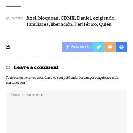
Axel
,
bloquean
,
CDMX
,
Daniel
,
exigiendo
,
TAGGED:
familiares
,
liberación
,
Periférico
,
Quién
Facebook
Leave a comment
Tu dirección de correo electrónico no será publicada.
Los campos obligatorios están
marcados con
*