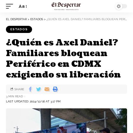
Aa
EL DESPERTAR
>
ESTADOS
>
¿QUIÉN ES AXEL DANIEL? FAMILIARES BLOQUEAN PERIFÉRICO EN CDMX EXIGIENDO SU LIBERACIÓN
ESTADOS
¿Quién es Axel Daniel?
Familiares bloquean
Periférico en CDMX
exigiendo su liberación
SHARE
3 MIN READ
LAST UPDATED: 2024/12/16 AT 3:17 PM