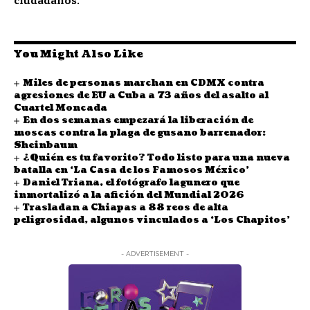
ciudadanos.
You Might Also Like
Miles de personas marchan en CDMX contra
agresiones de EU a Cuba a 73 años del asalto al
Cuartel Moncada
En dos semanas empezará la liberación de
moscas contra la plaga de gusano barrenador:
Sheinbaum
¿Quién es tu favorito? Todo listo para una nueva
batalla en ‘La Casa de los Famosos México’
Daniel Triana, el fotógrafo lagunero que
inmortalizó a la afición del Mundial 2026
Trasladan a Chiapas a 88 reos de alta
peligrosidad, algunos vinculados a ‘Los Chapitos’
- ADVERTISEMENT -