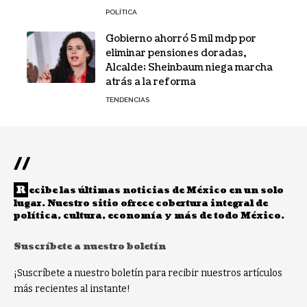
POLÍTICA
Gobierno ahorró 5 mil mdp por
eliminar pensiones doradas,
Alcalde; Sheinbaum niega marcha
atrás a la reforma
TENDENCIAS
//
R
ecibe las últimas noticias de México en un solo
lugar. Nuestro sitio ofrece cobertura integral de
política, cultura, economía y más de todo México.
Suscríbete a nuestro boletín
¡Suscríbete a nuestro boletín para recibir nuestros artículos
más recientes al instante!