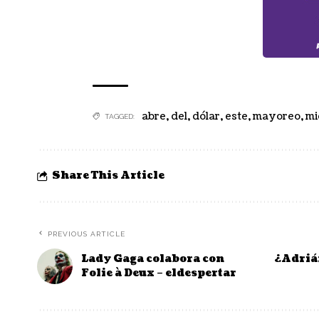
abre
,
del
,
dólar
,
este
,
mayoreo
,
mi
TAGGED:
Share This Article
PREVIOUS ARTICLE
Lady Gaga colabora con
¿Adrián
Folie à Deux – eldespertar