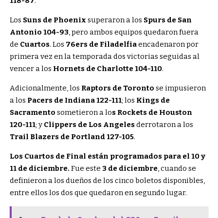
118-87
.
Los
Suns de Phoenix
superaron a los
Spurs de San
Antonio 104-93
, pero ambos equipos quedaron fuera
de
Cuartos
. Los
76ers de Filadelfia
encadenaron por
primera vez en la temporada dos victorias seguidas al
vencer a los
Hornets de Charlotte 104-110
.
Adicionalmente, los
Raptors de Toronto
se impusieron
a los
Pacers de Indiana 122-111
; los
Kings de
Sacramento
sometieron a lo
s Rockets de Houston
120-111
; y
Clippers de Los Angeles
derrotaron a los
Trail Blazers de Portland 127-105
.
Los Cuartos de Final están programados para el 10 y
11 de diciembre.
Fue este
3 de diciembre
, cuando se
definieron a los dueños de los cinco boletos disponibles,
entre ellos los dos que quedaron en segundo lugar.