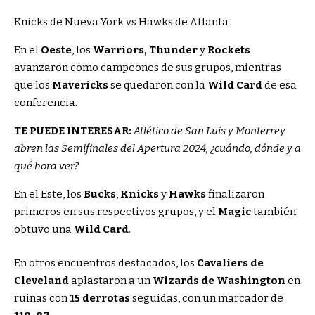
Knicks de Nueva York vs Hawks de Atlanta
En el
Oeste
, los
Warriors
, Thunder
y
Rockets
avanzaron como campeones de sus grupos, mientras
que los
Mavericks
se quedaron con la
Wild Card
de esa
conferencia.
TE PUEDE INTERESAR:
Atlético de San Luis y Monterrey
abren las Semifinales del Apertura 2024, ¿cuándo, dónde y a
qué hora ver?
En el Este, los
Bucks
,
Knicks
y
Hawks
finalizaron
primeros en sus respectivos grupos, y el
Magic
también
obtuvo una
Wild Card
.
En otros encuentros destacados, los
Cavaliers de
Cleveland
aplastaron a un
Wizards de Washington
en
ruinas con
15 derrotas
seguidas, con un marcador de