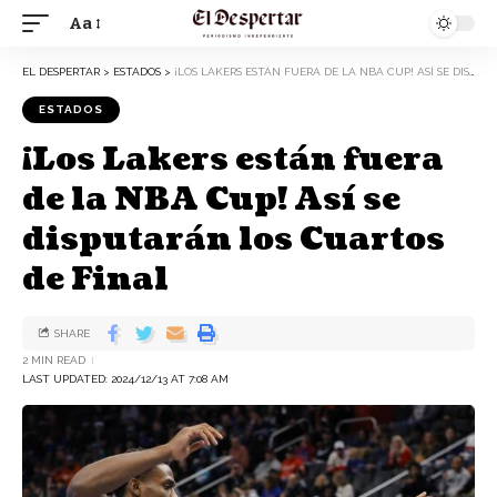
Aa
EL DESPERTAR
>
ESTADOS
>
¡LOS LAKERS ESTÁN FUERA DE LA NBA CUP! ASÍ SE DISPUTARÁN LOS CUARTOS DE FINAL
ESTADOS
¡Los Lakers están fuera
de la NBA Cup! Así se
disputarán los Cuartos
de Final
SHARE
2 MIN READ
LAST UPDATED: 2024/12/13 AT 7:08 AM