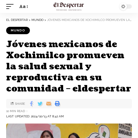
Aa
EL DESPERTAR
>
MUNDO
>
JÓVENES MEXICANOS DE XOCHIMILCO PROMUEVEN LA SALUD SEXUAL Y REPRODUCTIVA EN SU COMUNIDAD – ELDESPERTAR
MUNDO
Jóvenes mexicanos de
Xochimilco promueven
la salud sexual y
reproductiva en su
comunidad – eldespertar
SHARE
10 MIN READ
LAST UPDATED: 2024/10/13 AT 8:42 AM