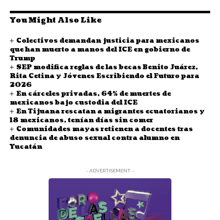
You Might Also Like
Colectivos demandan justicia para mexicanos
que han muerto a manos del ICE en gobierno de
Trump
SEP modifica reglas de las becas Benito Juárez,
Rita Cetina y Jóvenes Escribiendo el Futuro para
2026
En cárceles privadas, 64% de muertes de
mexicanos bajo custodia del ICE
En Tijuana rescatan a migrantes ecuatorianos y
18 mexicanos, tenían días sin comer
Comunidades mayas retienen a docentes tras
denuncia de abuso sexual contra alumno en
Yucatán
- ADVERTISEMENT -