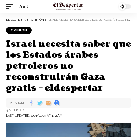
Aa
EL DESPERTAR
>
OPINIÓN
>
ISRAEL NECESITA SABER QUE LOS ESTADOS ÁRABES PETROLEROS NO RECONSTRUIRÁN GAZA GRATIS – ELDESPERTAR
OPINIÓN
Israel necesita saber que
los Estados árabes
petroleros no
reconstruirán Gaza
gratis – eldespertar
SHARE
4 MIN READ
LAST UPDATED: 2023/12/13 AT 1:52 AM