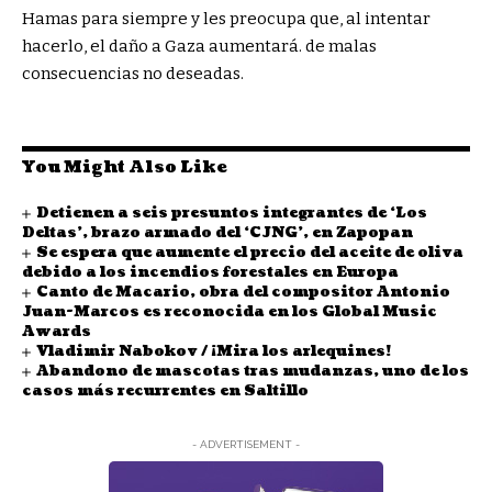
Hamas para siempre y les preocupa que, al intentar
hacerlo, el daño a Gaza aumentará. de malas
consecuencias no deseadas.
You Might Also Like
Detienen a seis presuntos integrantes de ‘Los
Deltas’, brazo armado del ‘CJNG’, en Zapopan
Se espera que aumente el precio del aceite de oliva
debido a los incendios forestales en Europa
Canto de Macario, obra del compositor Antonio
Juan-Marcos es reconocida en los Global Music
Awards
Vladimir Nabokov / ¡Mira los arlequines!
Abandono de mascotas tras mudanzas, uno de los
casos más recurrentes en Saltillo
- ADVERTISEMENT -