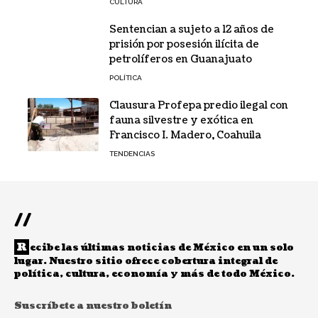
CULTURA
Sentencian a sujeto a 12 años de
prisión por posesión ilícita de
petrolíferos en Guanajuato
POLÍTICA
Clausura Profepa predio ilegal con
fauna silvestre y exótica en
Francisco I. Madero, Coahuila
TENDENCIAS
//
R
ecibe las últimas noticias de México en un solo
lugar. Nuestro sitio ofrece cobertura integral de
política, cultura, economía y más de todo México.
Suscríbete a nuestro boletín