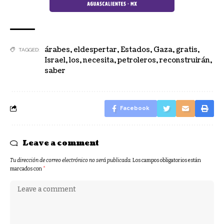
árabes
,
eldespertar
,
Estados
,
Gaza
,
gratis
,
TAGGED:
Israel
,
los
,
necesita
,
petroleros
,
reconstruirán
,
saber
Facebook
Leave a comment
Tu dirección de correo electrónico no será publicada.
Los campos obligatorios están
marcados con
*