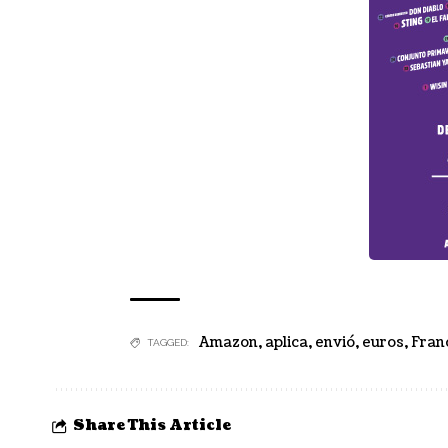
Amazon
,
aplica
,
envió
,
euros
,
Fran
TAGGED:
Share This Article