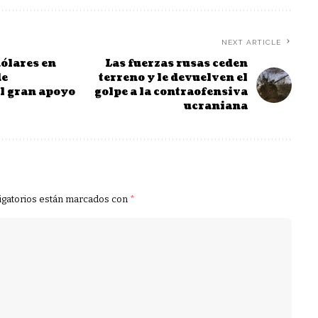
NEXT ARTICLE
ólares en
Las fuerzas rusas ceden
de
terreno y le devuelven el
l gran apoyo
golpe a la contraofensiva
ucraniana
igatorios están marcados con
*