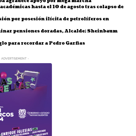
uba agradece apoyo por mega marcha
cadémicas hasta el 10 de agosto tras colapso de
sión por posesión ilícita de petrolíferos en
minar pensiones doradas, Alcalde; Sheinbaum
iglo para recordar a Pedro Garfias
- ADVERTISEMENT -