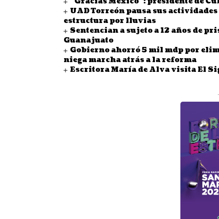
“Gracias México”: presidente de C
UAD Torreón pausa sus actividades a
estructura por lluvias
Sentencian a sujeto a 12 años de pri
Guanajuato
Gobierno ahorró 5 mil mdp por eli
niega marcha atrás a la reforma
Escritora María de Alva visita El S