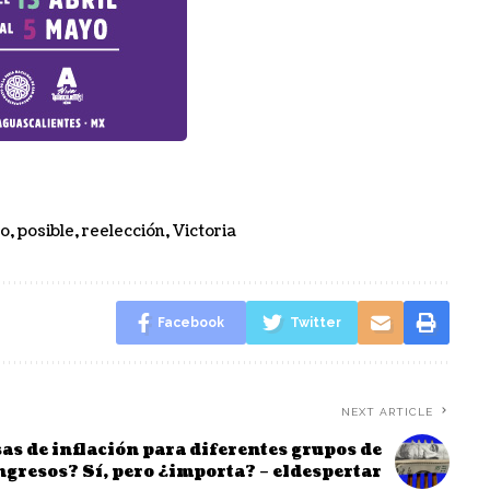
o
,
posible
,
reelección
,
Victoria
Facebook
Twitter
NEXT ARTICLE
as de inflación para diferentes grupos de
ngresos? Sí, pero ¿importa? – eldespertar