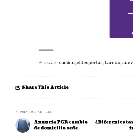
camino
,
eldespertar
,
Laredo
,
nuev
TAGGED:
Share This Article
PREVIOUS ARTICLE
Anuncia FGR cambio
¿Diferentes tas
de domicilio sede
i