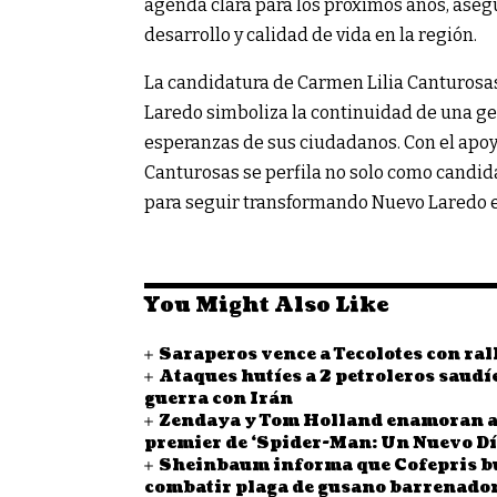
agenda clara para los próximos años, ase
desarrollo y calidad de vida en la región.
La candidatura de Carmen Lilia Canturos
Laredo simboliza la continuidad de una ge
esperanzas de sus ciudadanos. Con el apoyo
Canturosas se perfila no solo como candidat
para seguir transformando Nuevo Laredo e
You Might Also Like
Saraperos vence a Tecolotes con ral
Ataques hutíes a 2 petroleros saudí
guerra con Irán
Zendaya y Tom Holland enamoran a
premier de ‘Spider-Man: Un Nuevo Dí
Sheinbaum informa que Cofepris bu
combatir plaga de gusano barrenado