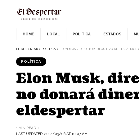
HOME
LOCAL
POLÍTICA
ESTADOS
M
EL DESPERTAR
>
POLÍTICA
>
ELON MUSK, DIRECTOR EJECUTIVO DE TESLA, DICE
POLÍTICA
Elon Musk, direc
no donará diner
eldespertar
1 MIN READ
LAST UPDATED: 2024/03/06 AT 10:07 AM