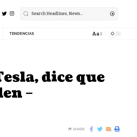
Aa
TENDENCIAS
esla, dice que
den –
SHARE