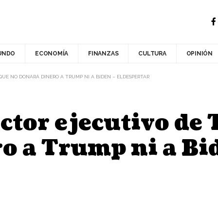
UNDO
ECONOMÍA
FINANZAS
CULTURA
OPINIÓN
 QUE NO DONARÁ DINERO A TRUMP NI A BIDEN – ELDESPERTAR
tor ejecutivo de T
o a Trump ni a Bi