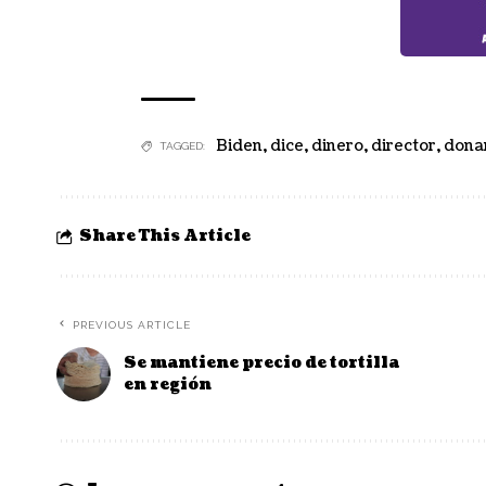
Biden
,
dice
,
dinero
,
director
,
dona
TAGGED:
Share This Article
PREVIOUS ARTICLE
Se mantiene precio de tortilla
en región