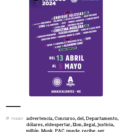
advertencia
,
Concurso
,
del
,
Departamento
,
TAGGED:
dólares
,
eldespertar
,
Elon
,
ilegal
,
justicia
,
millón
,
Musk
,
PAC
,
puede
,
recibe
,
ser