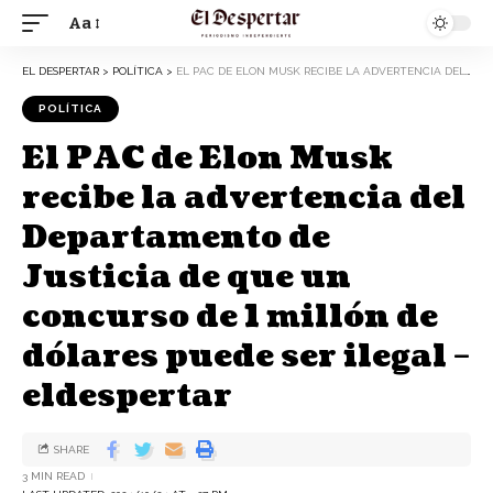
Aa
EL DESPERTAR
>
POLÍTICA
>
EL PAC DE ELON MUSK RECIBE LA ADVERTENCIA DEL DEPARTAMENTO DE JUSTICIA DE QUE UN CONCURSO DE 1 MILLÓN DE DÓLARES PUEDE SER ILEGAL – ELDESPERTAR
POLÍTICA
El PAC de Elon Musk
recibe la advertencia del
Departamento de
Justicia de que un
concurso de 1 millón de
dólares puede ser ilegal –
eldespertar
SHARE
3 MIN READ