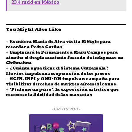
23.4 mdd en México
You Might Also Like
Escritora María de Alva visita El Siglo para
recordar a Pedro Garfias
Emplazará la Permanente a Maru Campos para
atender el desplazamiento forzado de indígenas en
Chihuahua
¿Cuánta agua tiene el Sistema Cutzamala?
Lluvias impulsan recuperación de las presas
SCJN, INPI y ONU-DH impulsan campaña para
visibilizar derechos de mujeres afromexicanas
'Píntame un perro', la exposición artística que
reconoce la fidelidad de las mascotas
- ADVERTISEMENT -