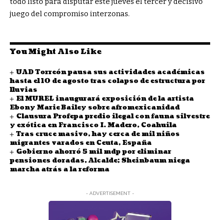
todo listo para disputar este jueves el tercer y decisivo
juego del compromiso interzonas.
You Might Also Like
UAD Torreón pausa sus actividades académicas
hasta el 10 de agosto tras colapso de estructura por
lluvias
El MUREL inaugurará exposición de la artista
Ebony Marie Bailey sobre afromexicanidad
Clausura Profepa predio ilegal con fauna silvestre
y exótica en Francisco I. Madero, Coahuila
Tras cruce masivo, hay cerca de mil niños
migrantes varados en Ceuta, España
Gobierno ahorró 5 mil mdp por eliminar
pensiones doradas, Alcalde; Sheinbaum niega
marcha atrás a la reforma
- ADVERTISEMENT -