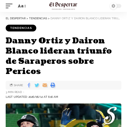
Aa
EL DESPERTAR
>
TENDENCIAS
>
DANNY ORTIZ Y DAIRON BLANCO LIDERAN TRIUNFO DE SARAPEROS SOBRE PERICOS
TENDENCIAS
Danny Ortiz y Dairon
Blanco lideran triunfo
de Saraperos sobre
Pericos
SHARE
3 MIN READ
LAST UPDATED: 2026/06/12 AT 6:16 AM