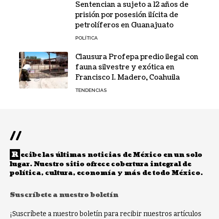
Sentencian a sujeto a 12 años de
prisión por posesión ilícita de
petrolíferos en Guanajuato
POLÍTICA
Clausura Profepa predio ilegal con
fauna silvestre y exótica en
Francisco I. Madero, Coahuila
TENDENCIAS
//
R
ecibe las últimas noticias de México en un solo
lugar. Nuestro sitio ofrece cobertura integral de
política, cultura, economía y más de todo México.
Suscríbete a nuestro boletín
¡Suscríbete a nuestro boletín para recibir nuestros artículos