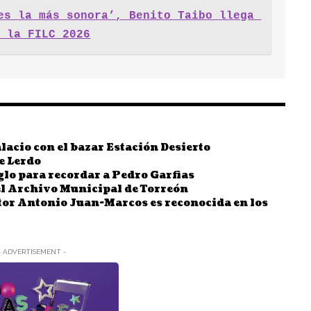
es la más sonora’, Benito Taibo llega 
n la FILC 2026
acio con el bazar Estación Desierto
de Lerdo
iglo para recordar a Pedro Garfias
 el Archivo Municipal de Torreón
tor Antonio Juan-Marcos es reconocida en los
- ADVERTISEMENT -