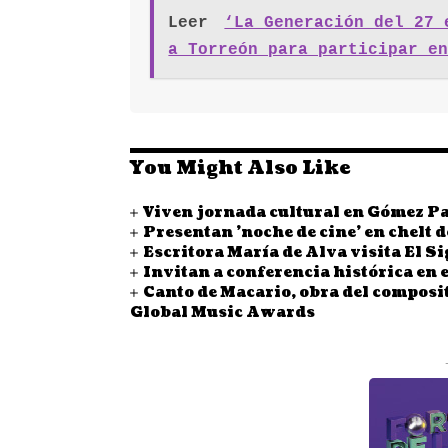
Leer
‘La Generación del 27 
a Torreón para participar e
You Might Also Like
Viven jornada cultural en Gómez Pal
Presentan 'noche de cine' en chelt 
Escritora María de Alva visita El S
Invitan a conferencia histórica en
Canto de Macario, obra del composi
Global Music Awards