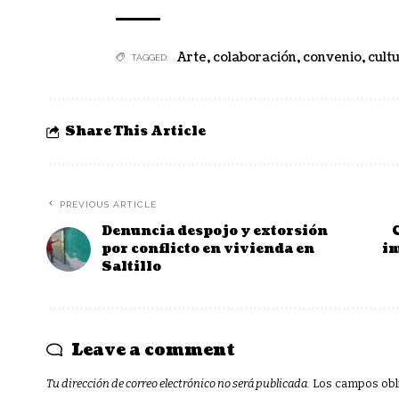
Arte
,
colaboración
,
convenio
,
cultu
TAGGED:
Share This Article
PREVIOUS ARTICLE
Denuncia despojo y extorsión
por conflicto en vivienda en
im
Saltillo
Leave a comment
Tu dirección de correo electrónico no será publicada.
Los campos obl