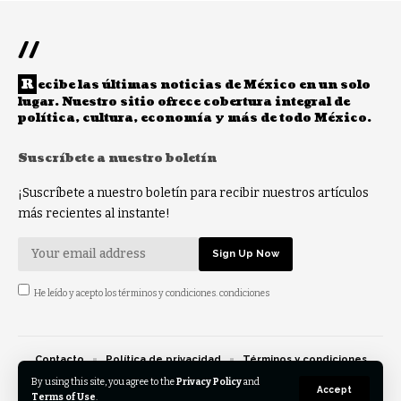
//
R
ecibe las últimas noticias de México en un solo
lugar. Nuestro sitio ofrece cobertura integral de
política, cultura, economía y más de todo México.
Suscríbete a nuestro boletín
¡Suscríbete a nuestro boletín para recibir nuestros artículos
más recientes al instante!
He leído y acepto los términos y condiciones. condiciones
Contacto
Política de privacidad
Términos y condiciones
Opt-out preferences
By using this site, you agree to the
Privacy Policy
and
Accept
Terms of Use
.