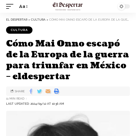
Aa
EL DESPERTAR
>
CULTURA
>
CÓMO MAI ONNO ESCAPÓ DE LA EUROPA DE LA GUERRA PARA TRIUNFAR EN MÉXICO – ELDESPERTAR
CULTURA
Cómo Mai Onno escapó
de la Europa de la guerra
para triunfar en México
– eldespertar
SHARE
11 MIN READ
LAST UPDATED: 2024/09/12 AT 10:36 AM