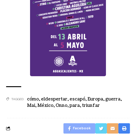
cómo
,
eldespertar
,
escapó
,
Europa
,
guerra
,
TAGGED:
Mai
,
México
,
Onno
,
para
,
triunfar
Facebook