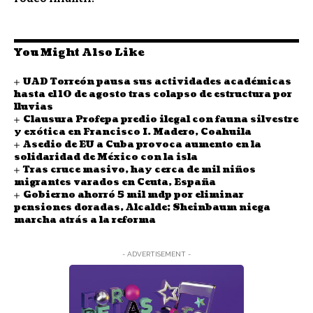
You Might Also Like
UAD Torreón pausa sus actividades académicas
hasta el 10 de agosto tras colapso de estructura por
lluvias
Clausura Profepa predio ilegal con fauna silvestre
y exótica en Francisco I. Madero, Coahuila
Asedio de EU a Cuba provoca aumento en la
solidaridad de México con la isla
Tras cruce masivo, hay cerca de mil niños
migrantes varados en Ceuta, España
Gobierno ahorró 5 mil mdp por eliminar
pensiones doradas, Alcalde; Sheinbaum niega
marcha atrás a la reforma
- ADVERTISEMENT -