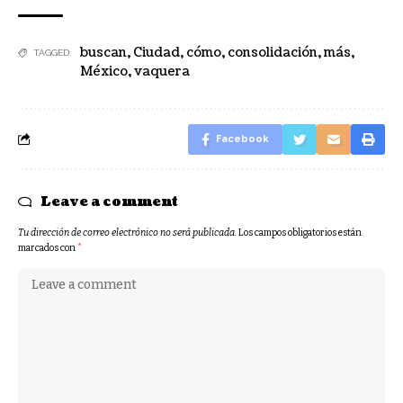
buscan
,
Ciudad
,
cómo
,
consolidación
,
más
,
TAGGED:
México
,
vaquera
Facebook
Leave a comment
Tu dirección de correo electrónico no será publicada.
Los campos obligatorios están
marcados con
*