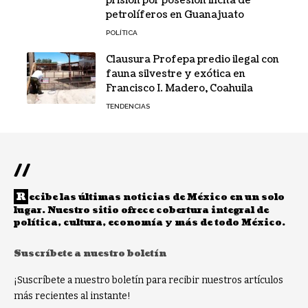
prisión por posesión ilícita de
petrolíferos en Guanajuato
POLÍTICA
Clausura Profepa predio ilegal con
fauna silvestre y exótica en
Francisco I. Madero, Coahuila
TENDENCIAS
//
R
ecibe las últimas noticias de México en un solo
lugar. Nuestro sitio ofrece cobertura integral de
política, cultura, economía y más de todo México.
Suscríbete a nuestro boletín
¡Suscríbete a nuestro boletín para recibir nuestros artículos
más recientes al instante!