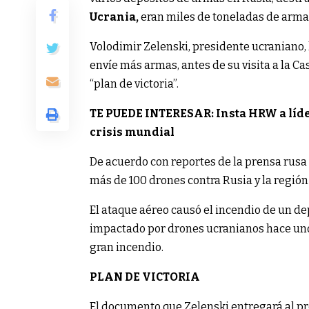
Ucrania,
eran miles de toneladas de armam
Volodimir Zelenski, presidente ucraniano,
envíe más armas, antes de su visita a la C
“plan de victoria”.
TE PUEDE INTERESAR: Insta HRW a líd
crisis mundial
De acuerdo con reportes de la prensa rusa 
más de 100 drones contra Rusia y la regió
El ataque aéreo causó el incendio de un de
impactado por drones ucranianos hace unos
gran incendio.
PLAN DE VICTORIA
El documento que Zelenski entregará al pre