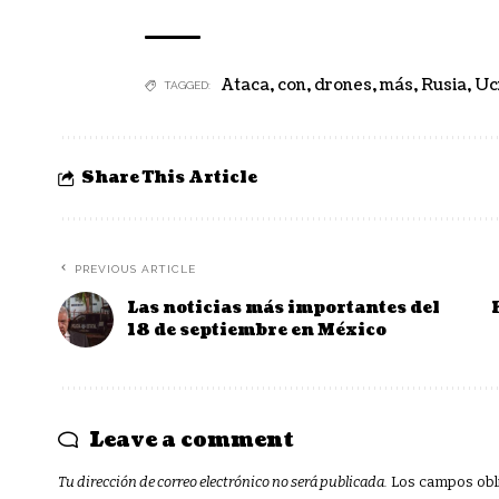
Ataca
,
con
,
drones
,
más
,
Rusia
,
Uc
TAGGED:
Share This Article
PREVIOUS ARTICLE
Las noticias más importantes del
18 de septiembre en México
Leave a comment
Tu dirección de correo electrónico no será publicada.
Los campos obl