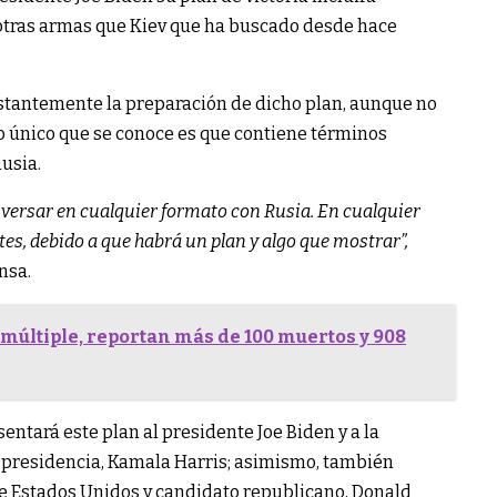
 otras armas que Kiev que ha buscado desde hace
tantemente la preparación de dicho plan, aunque no
o único que se conoce es que contiene términos
usia.
onversar en cualquier formato con Rusia. En cualquier
es, debido a que habrá un plan y algo que mostrar”,
nsa.
 múltiple, reportan más de 100 muertos y 908
ntará este plan al presidente Joe Biden y a la
 presidencia, Kamala Harris; asimismo, también
e Estados Unidos y candidato republicano, Donald