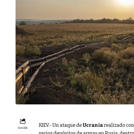
KIEV.- Un ataque de
Ucrania
realizado co
SHARE
varios depósitos de armas en Rusia, destr