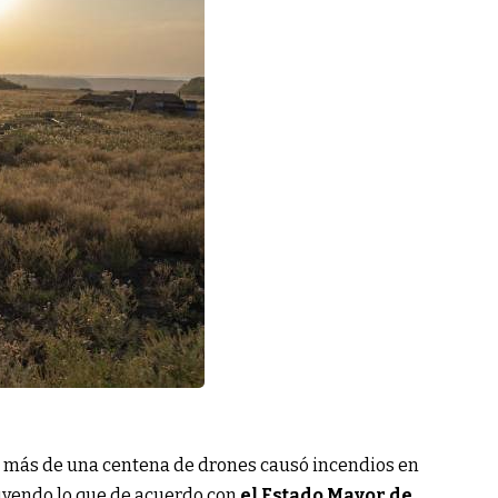
n más de una centena de drones causó incendios en
uyendo lo que de acuerdo con
el Estado Mayor de