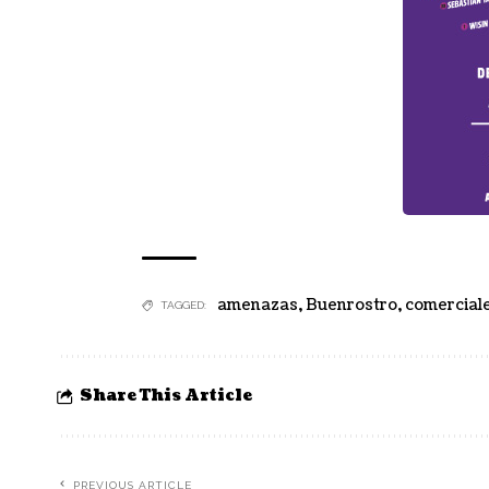
amenazas
,
Buenrostro
,
comercial
TAGGED:
Share This Article
PREVIOUS ARTICLE