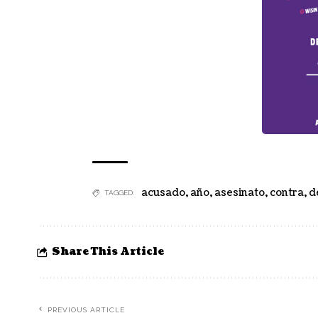
acusado
,
año
,
asesinato
,
contra
,
d
TAGGED:
Share This Article
PREVIOUS ARTICLE