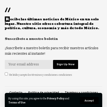
//
R
ecibe las últimas noticias de México en un solo
lugar. Nuestro sitio ofrece cobertura integral de
política, cultura, economía y más de todo México.
Suscríbete a nuestro boletín
¡Suscríbete a nuestro boletín para recibir nuestros artículos
más recientes al instante!
He leído y acepto los términos y condiciones. condiciones
Contacto
Política de privacidad
Términos y condiciones
Opt-out preferences
By using this site, you agree to the
Privacy Policy
and
Accept
Terms of Use
.
© 2023 Eldespertar.mx - Reservados todos los derechos.