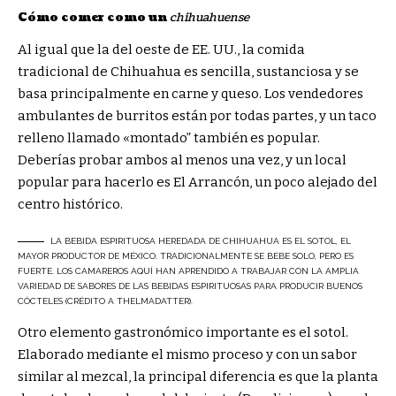
Cómo comer como un
chihuahuense
Al igual que la del oeste de EE. UU., la comida
tradicional de Chihuahua es sencilla, sustanciosa y se
basa principalmente en carne y queso. Los vendedores
ambulantes de burritos están por todas partes, y un taco
relleno llamado «
montado”
también es popular.
Deberías probar ambos al menos una vez, y un local
popular para hacerlo es El Arrancón, un poco alejado del
centro histórico.
LA BEBIDA ESPIRITUOSA HEREDADA DE CHIHUAHUA ES EL SOTOL, EL
MAYOR PRODUCTOR DE MÉXICO. TRADICIONALMENTE SE BEBE SOLO, PERO ES
FUERTE. LOS CAMAREROS AQUÍ HAN APRENDIDO A TRABAJAR CON LA AMPLIA
VARIEDAD DE SABORES DE LAS BEBIDAS ESPIRITUOSAS PARA PRODUCIR BUENOS
CÓCTELES (CRÉDITO A THELMADATTER).
Otro elemento gastronómico importante es el sotol.
Elaborado mediante el mismo proceso y con un sabor
similar al mezcal, la principal diferencia es que la planta