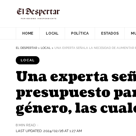
HOME
LOCAL
POLÍTICA
ESTADOS
M
EL DESPERTAR
>
LOCAL
>
UNA EXPERTA SEÑALA LA NECESIDAD DE AUMENTAR E
LOCAL
Una experta señ
presupuesto para
género, las cua
8 MIN READ
LAST UPDATED: 2024/02/26 AT 1:27 AM