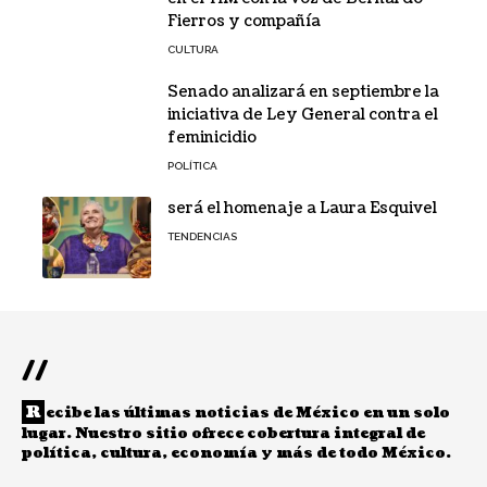
Fierros y compañía
CULTURA
Senado analizará en septiembre la
iniciativa de Ley General contra el
feminicidio
POLÍTICA
será el homenaje a Laura Esquivel
TENDENCIAS
//
R
ecibe las últimas noticias de México en un solo
lugar. Nuestro sitio ofrece cobertura integral de
política, cultura, economía y más de todo México.