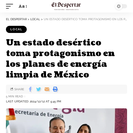
Aa
EL DESPERTAR
>
LOCAL
>
UN ESTADO DESÉRTICO TOMA PROTAGONISMO EN LOS PLANES DE ENERGÍA LIMPIA DE MÉXICO
LOCAL
Un estado desértico
toma protagonismo en
los planes de energía
limpia de México
SHARE
5 MIN READ
LAST UPDATED: 2024/12/12 AT 9:45 PM