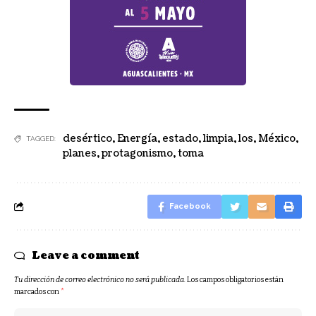
desértico
,
Energía
,
estado
,
limpia
,
los
,
México
,
TAGGED:
planes
,
protagonismo
,
toma
Facebook
Leave a comment
Tu dirección de correo electrónico no será publicada.
Los campos obligatorios están
marcados con
*