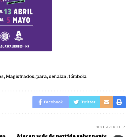
es
,
Magistrados
,
para
,
señalan
,
tómbola
Facebook
Twitter
NEXT ARTICLE
as
Atacan sede de partido gobernante