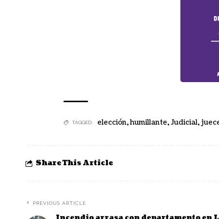
elección
,
humillante
,
Judicial
,
juec
TAGGED:
Share This Article
PREVIOUS ARTICLE
Incendio arrasa con departamento en L