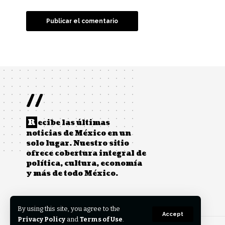
//
R
ecibe las últimas
noticias de México en un
solo lugar. Nuestro sitio
ofrece cobertura integral de
política, cultura, economía
y más de todo México.
By using this site, you agree to the
Accept
Privacy Policy
and
Terms of Use
.