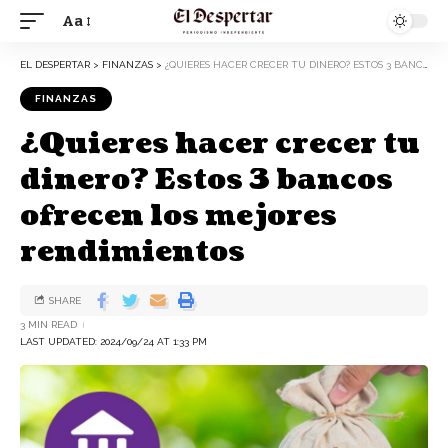
Aa
EL DESPERTAR
>
FINANZAS
>
¿QUIERES HACER CRECER TU DINERO? ESTOS 3 BANCOS OFRECEN LOS MEJORES RENDIMIENTOS
FINANZAS
¿Quieres hacer crecer tu
dinero? Estos 3 bancos
ofrecen los mejores
rendimientos
SHARE
3 MIN READ
LAST UPDATED: 2024/09/24 AT 1:33 PM