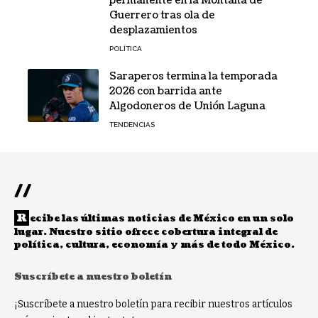
permanente en la Montaña de
Guerrero tras ola de
desplazamientos
POLÍTICA
Saraperos termina la temporada
2026 con barrida ante
Algodoneros de Unión Laguna
TENDENCIAS
//
R
ecibe las últimas noticias de México en un solo
lugar. Nuestro sitio ofrece cobertura integral de
política, cultura, economía y más de todo México.
Suscríbete a nuestro boletín
¡Suscríbete a nuestro boletín para recibir nuestros artículos