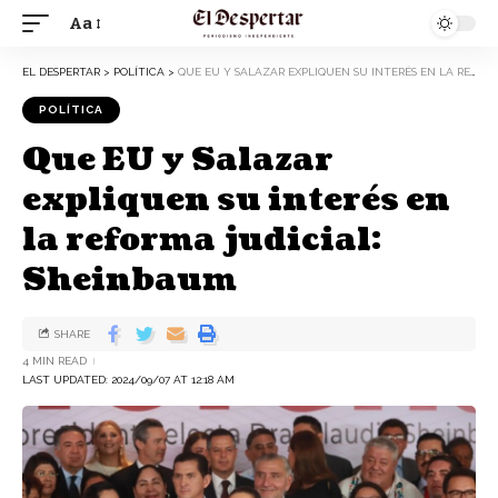
Aa
EL DESPERTAR
>
POLÍTICA
>
QUE EU Y SALAZAR EXPLIQUEN SU INTERÉS EN LA REFORMA JUDICIAL: SHEINBAUM
POLÍTICA
Que EU y Salazar
expliquen su interés en
la reforma judicial:
Sheinbaum
SHARE
4 MIN READ
LAST UPDATED: 2024/09/07 AT 12:18 AM