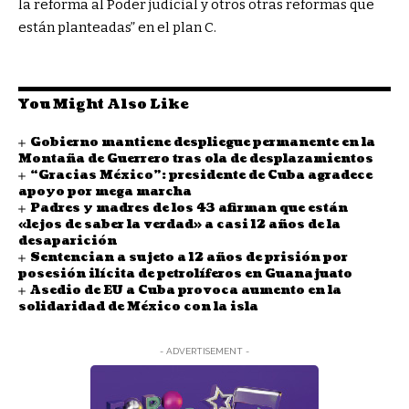
la reforma al Poder judicial y otros otras reformas que
están planteadas” en el plan C.
You Might Also Like
Gobierno mantiene despliegue permanente en la
Montaña de Guerrero tras ola de desplazamientos
“Gracias México”: presidente de Cuba agradece
apoyo por mega marcha
Padres y madres de los 43 afirman que están
«lejos de saber la verdad» a casi 12 años de la
desaparición
Sentencian a sujeto a 12 años de prisión por
posesión ilícita de petrolíferos en Guanajuato
Asedio de EU a Cuba provoca aumento en la
solidaridad de México con la isla
- ADVERTISEMENT -