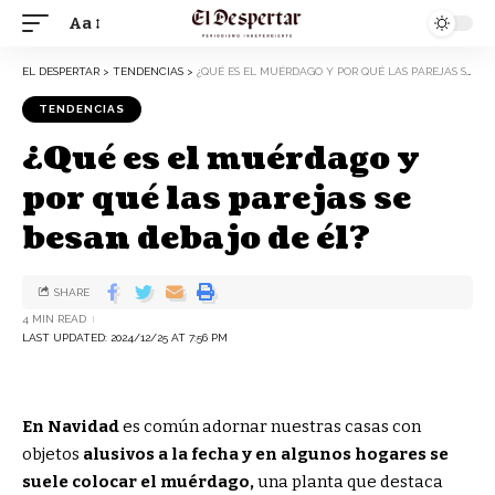
Aa
EL DESPERTAR
>
TENDENCIAS
>
¿QUÉ ES EL MUÉRDAGO Y POR QUÉ LAS PAREJAS SE BESAN DEBAJO DE ÉL?
TENDENCIAS
¿Qué es el muérdago y
por qué las parejas se
besan debajo de él?
SHARE
4 MIN READ
LAST UPDATED: 2024/12/25 AT 7:56 PM
En Navidad
es común adornar nuestras casas con
objetos
alusivos a la fecha y en algunos hogares se
suele colocar el muérdago,
una planta que destaca