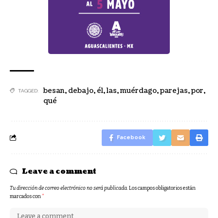
besan
,
debajo
,
él
,
las
,
muérdago
,
parejas
,
por
,
TAGGED:
qué
Facebook
Leave a comment
Tu dirección de correo electrónico no será publicada.
Los campos obligatorios están
marcados con
*