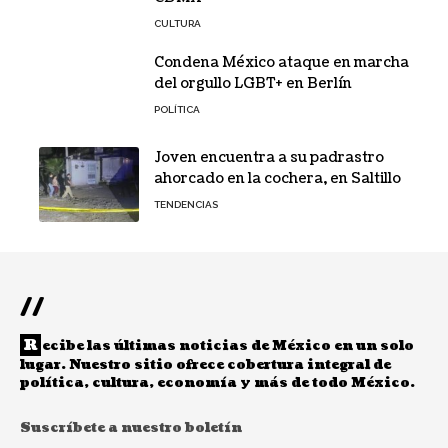
CULTURA
Condena México ataque en marcha
del orgullo LGBT+ en Berlín
POLÍTICA
Joven encuentra a su padrastro
ahorcado en la cochera, en Saltillo
TENDENCIAS
//
R
ecibe las últimas noticias de México en un solo
lugar. Nuestro sitio ofrece cobertura integral de
política, cultura, economía y más de todo México.
Suscríbete a nuestro boletín