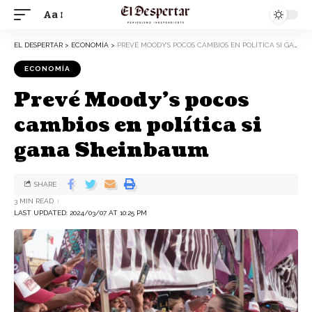
Aa
EL DESPERTAR
>
ECONOMÍA
>
PREVÉ MOODY’S POCOS CAMBIOS EN POLÍTICA SI GANA SHEINBAUM
ECONOMÍA
Prevé Moody’s pocos
cambios en política si
gana Sheinbaum
SHARE
3 MIN READ
LAST UPDATED: 2024/03/07 AT 10:25 PM