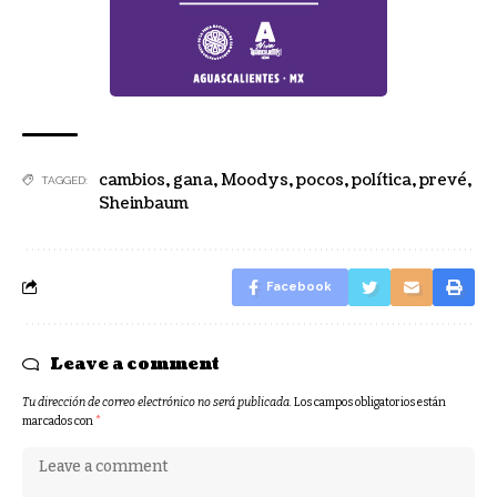
cambios
,
gana
,
Moodys
,
pocos
,
política
,
prevé
,
TAGGED:
Sheinbaum
Facebook
Leave a comment
Tu dirección de correo electrónico no será publicada.
Los campos obligatorios están
marcados con
*