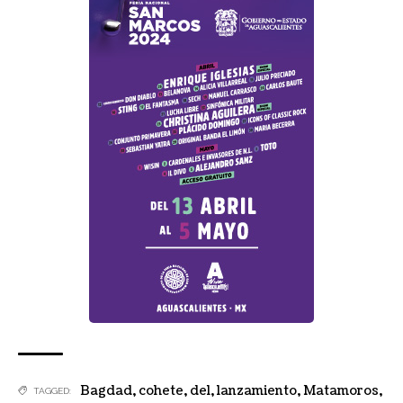
Bagdad
,
cohete
,
del
,
lanzamiento
,
Matamoros
,
TAGGED: