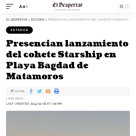
Aa
EL DESPERTAR
>
ESTADOS
>
PRESENCIAN LANZAMIENTO DEL COHETE STARSHIP EN PLAYA BAGDAD DE MATAMOROS
ESTADOS
Presencian lanzamiento
del cohete Starship en
Playa Bagdad de
Matamoros
SHARE
1 MIN READ
LAST UPDATED: 2024/10/18 AT 7:18 PM