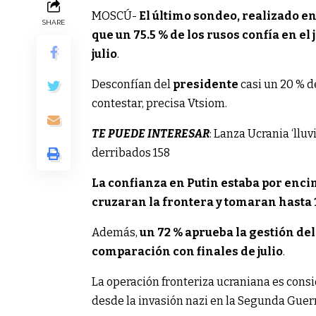
MOSCÚ-
El último sondeo, realizado en
SHARE
que un 75.5 % de los rusos confía en el 
julio
.
Desconfían del
presidente
casi un 20 % d
contestar, precisa Vtsiom.
TE PUEDE INTERESAR
: Lanza Ucrania ‘llu
derribados 158
La confianza en Putin estaba por enci
cruzaran la frontera y tomaran hasta 
Además,
un 72 % aprueba la gestión del
comparación con finales de julio
.
La operación fronteriza ucraniana es cons
desde la invasión nazi en la Segunda Gue