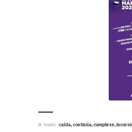
caída
,
continúa
,
cumplirse
,
incursi
TAGGED: