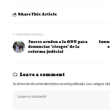
Share This Article
PREVIOUS ARTICLE
Jueces acuden a la ONU para
Inund
denunciar ‘riesgos’ de la
e
reforma judicial
Leave a comment
Tu dirección de correo electrónico no será publicada.
Los campos obl