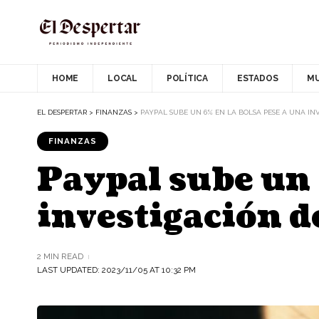
HOME
LOCAL
POLÍTICA
ESTADOS
M
EL DESPERTAR
>
FINANZAS
>
PAYPAL SUBE UN 6% EN LA BOLSA PESE A UNA I
FINANZAS
Paypal sube un 
investigación d
2 MIN READ
LAST UPDATED: 2023/11/05 AT 10:32 PM