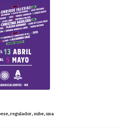
pese
,
regulador
,
sube
,
una