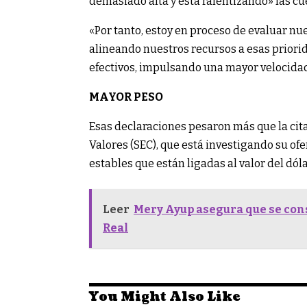
demasiado alta y está ralentizando» las cu
«Por tanto, estoy en proceso de evaluar nu
alineando nuestros recursos a esas priori
efectivos, impulsando una mayor velocidad,
MAYOR PESO
Esas declaraciones pesaron más que la cit
Valores (SEC), que está investigando su o
estables que están ligadas al valor del dól
Leer
Mery Ayup asegura que se cons
Real
You Might Also Like