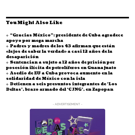
You Might Also Like
“Gracias México”: presidente de Cuba agradece
apoyo por mega marcha
Padres y madres de los 43 afirman que están
«lejos de saber la verdad» a casi 12 años de la
desaparición
Sentencian a sujeto a 12 años de prisión por
posesión ilícita de petrolíferos en Guanajuato
Asedio de EU a Cuba provoca aumento en la
solidaridad de México con la isla
Detienen a seis presuntos integrantes de ‘Los
Deltas’, brazo armado del ‘CJNG’, en Zapopan
- ADVERTISEMENT -