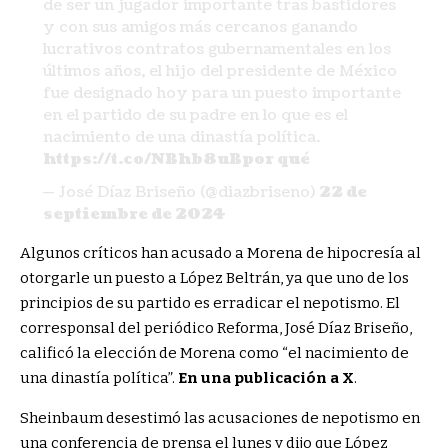
de ser un jugador importante tras bastidores
y con sus amigos más cercanos ganando
lucrativos contratos gubernamentales en los
últimos años, el hijo del presidente de México
fue designado hoy para un puesto importante
en el partido de su padre en lo que es el
nacimiento de una dinastía política.
https://t.co/NBhb8uBpor qué
— José Díaz Briseño (@diazbriseno)
22 de
septiembre de 2024
Algunos críticos han acusado a Morena de hipocresía al
otorgarle un puesto a López Beltrán, ya que uno de los
principios de su partido es erradicar el nepotismo. El
corresponsal del periódico Reforma, José Díaz Briseño,
calificó la elección de Morena como “el nacimiento de
una dinastía política”.
En una publicación a X
.
Sheinbaum desestimó las acusaciones de nepotismo en
una conferencia de prensa el lunes y dijo que López