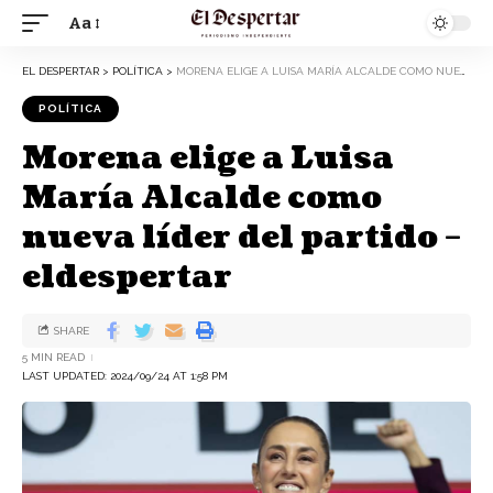
Aa
EL DESPERTAR
>
POLÍTICA
>
MORENA ELIGE A LUISA MARÍA ALCALDE COMO NUEVA LÍDER DEL PARTIDO – ELDESPERTAR
POLÍTICA
Morena elige a Luisa
María Alcalde como
nueva líder del partido –
eldespertar
SHARE
5 MIN READ
LAST UPDATED: 2024/09/24 AT 1:58 PM