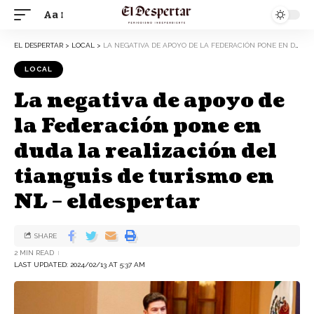
Aa
EL DESPERTAR
>
LOCAL
>
LA NEGATIVA DE APOYO DE LA FEDERACIÓN PONE EN DUDA LA REALIZACIÓN DEL TIANGUIS DE TURISMO EN NL – ELDESPERTAR
LOCAL
La negativa de apoyo de
la Federación pone en
duda la realización del
tianguis de turismo en
NL – eldespertar
SHARE
2 MIN READ
LAST UPDATED: 2024/02/13 AT 5:37 AM