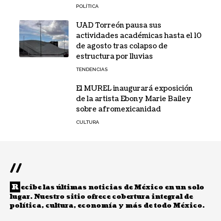
POLÍTICA
UAD Torreón pausa sus
actividades académicas hasta el 10
de agosto tras colapso de
estructura por lluvias
TENDENCIAS
El MUREL inaugurará exposición
de la artista Ebony Marie Bailey
sobre afromexicanidad
CULTURA
//
R
ecibe las últimas noticias de México en un solo
lugar. Nuestro sitio ofrece cobertura integral de
política, cultura, economía y más de todo México.