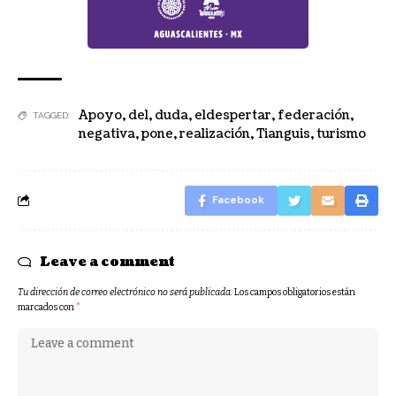
Apoyo
,
del
,
duda
,
eldespertar
,
federación
,
TAGGED:
negativa
,
pone
,
realización
,
Tianguis
,
turismo
Facebook
Leave a comment
Tu dirección de correo electrónico no será publicada.
Los campos obligatorios están
marcados con
*