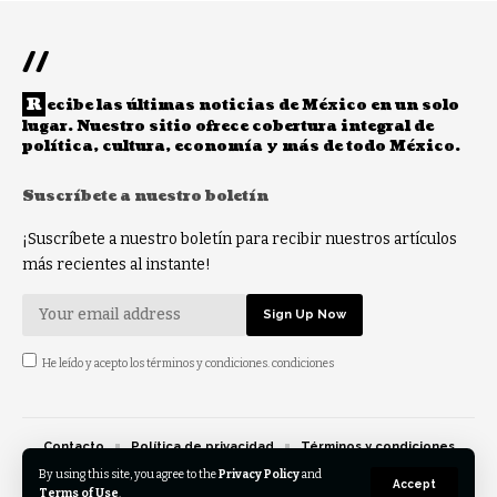
//
R
ecibe las últimas noticias de México en un solo
lugar. Nuestro sitio ofrece cobertura integral de
política, cultura, economía y más de todo México.
Suscríbete a nuestro boletín
¡Suscríbete a nuestro boletín para recibir nuestros artículos
más recientes al instante!
He leído y acepto los términos y condiciones. condiciones
Contacto
Política de privacidad
Términos y condiciones
Opt-out preferences
By using this site, you agree to the
Privacy Policy
and
Accept
Terms of Use
.