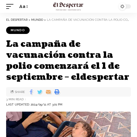
Aa
EL DESPERTAR
>
MUNDO
>
LA CAMPAÑA DE VACUNACIÓN CONTRA LA POLIO COMENZARÁ EL 1 DE SEPTIEMBRE – ELDESPERTAR
MUNDO
La campaña de
vacunación contra la
polio comenzará el 1 de
septiembre – eldespertar
SHARE
3 MIN READ
LAST UPDATED: 2024/09/11 AT 3:01 PM