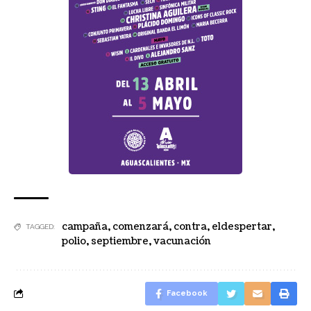
campaña
,
comenzará
,
contra
,
eldespertar
,
TAGGED:
polio
,
septiembre
,
vacunación
Facebook